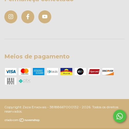
Meios de pagamento
Copyright Zaza Enxovais - 38188667000132 - 2026. Todos os direitos
reservados.