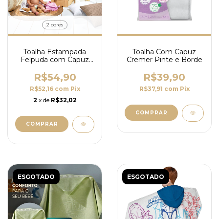
2 cores
Toalha Estampada
Toalha Com Capuz
Felpuda com Capuz
Cremer Pinte e Borde
75x90CM Teka Kids
R$54,90
R$39,90
R$52,16
com
Pix
R$37,91
com
Pix
2
x de
R$32,02
COMPRAR
ESGOTADO
ESGOTADO