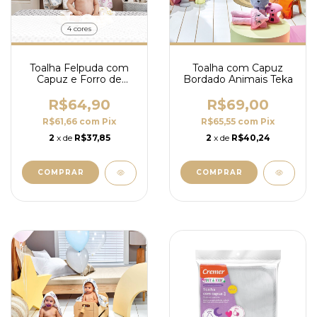
4 cores
Toalha Felpuda com
Toalha com Capuz
Capuz e Forro de
Bordado Animais Teka
Fralda 75cmX90cm
Teka
R$64,90
R$69,00
R$61,66
com
Pix
R$65,55
com
Pix
2
x de
R$37,85
2
x de
R$40,24
COMPRAR
COMPRAR