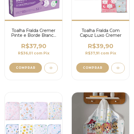
Toalha Fralda Cremer
Toalha Fralda Com
Pinte e Borde Branca
Capuz Luxo Cremer
1,20m x 70cm - 100%
Algodão
R$37,90
R$39,90
R$36,01
com
Pix
R$37,91
com
Pix
COMPRAR