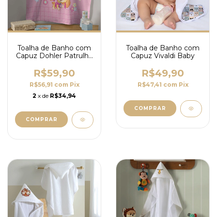
Toalha de Banho com
Toalha de Banho com
Capuz Dohler Patrulha
Capuz Vivaldi Baby
Canina Skye Rosa
R$59,90
R$49,90
R$56,91
com
Pix
R$47,41
com
Pix
2
x de
R$34,94
COMPRAR