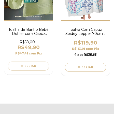
Toalha de Banho Bebê
Toalha Com Capuz
Döhler com Capuz
Spidey Lepper 70cm x
Baby Classic - Maciez
1,30m
e Conforto
R$58,00
R$119,90
R$49,90
R$113,91
com
Pix
R$47,41
com
Pix
4
x de
R$35,63
ESPIAR
ESPIAR