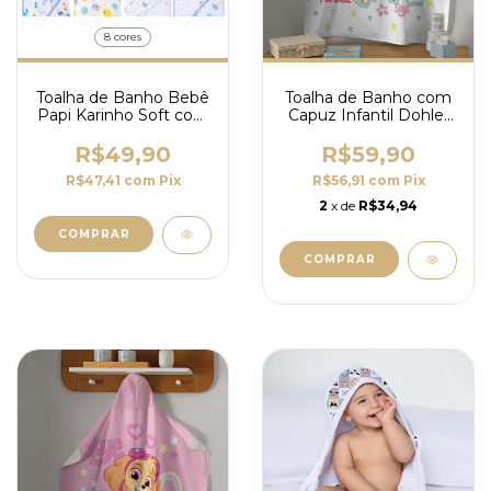
8 cores
Toalha de Banho Bebê
Toalha de Banho com
Papi Karinho Soft com
Capuz Infantil Dohler
Capuz 80x80cm -
Patrulha Canina
100% Algodão
Branco
R$49,90
R$59,90
R$47,41
com
Pix
R$56,91
com
Pix
2
x de
R$34,94
COMPRAR