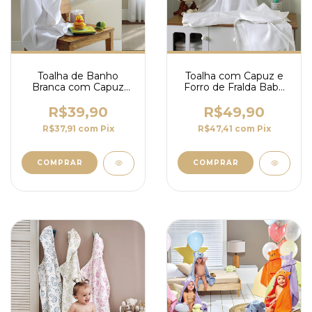
Toalha de Banho
Toalha com Capuz e
Branca com Capuz
Forro de Fralda Baby
Dohler Baby Art
Love Dohler
R$39,90
R$49,90
R$37,91
com
Pix
R$47,41
com
Pix
COMPRAR