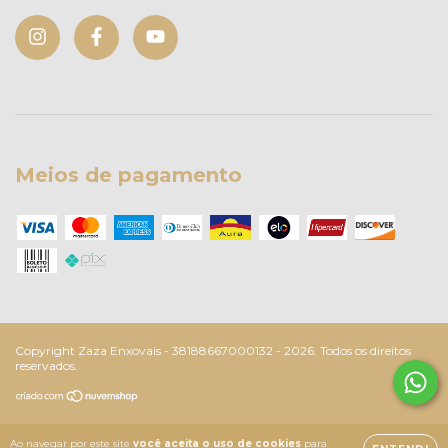
Meios de pagamento
Copyright Zaza Enxovais - 38188667000132 - 2026. Todos os direitos
reservados.
Ao navegar por este site
você aceita o uso de cookies
para