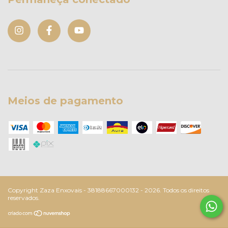
Meios de pagamento
Copyright Zaza Enxovais - 38188667000132 - 2026. Todos os direitos
reservados.