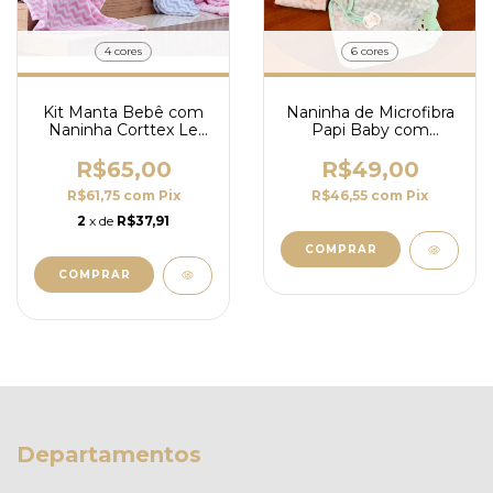
4 cores
6 cores
Kit Manta Bebê com
Naninha de Microfibra
Naninha Corttex Le
Papi Baby com
Petit 100% Poliéster -
Prendedor de
2 Peças
Chupeta e Bichinho
R$65,00
R$49,00
R$61,75
com
Pix
R$46,55
com
Pix
2
x de
R$37,91
COMPRAR
COMPRAR
Departamentos