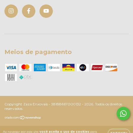
Meios de pagamento
Copyright Zaza Enxovais - 38188667000132 - 2026. Todos os direitos
reservados.
Ao navegar por este site
você aceita o uso de cookies
para